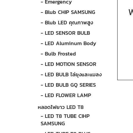
- Emergency
- Blub CHIP SAMSUNG
- Blub LED คุณภาพสูง
- LED SENSOR BULB
- LED Aluminum Body
- Bulb Frosted
- LED MOTION SENSOR
- LED BULB ไล่ยุงและแมลง
- LED BULB GQ SERIES
- LED FLOWER LAMP
หลอดไฟยาว LED T8
- LED T8 TUBE CIHP
SAMSUNG