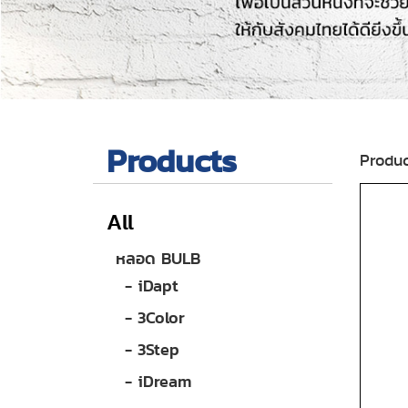
Products
Produc
All
หลอด BULB
- iDapt
- 3Color
- 3Step
- iDream