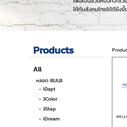
Products
Produc
All
หลอด BULB
- iDapt
- 3Color
- 3Step
WELL
- iDream