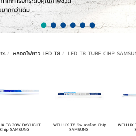
ts
หลอดไฟยาว LED T8
LED T8 TUBE CIHP SAMSU
UX T8 20W DAYLIGHT
WELLUX T8 9w เดย์ไลท์ Chip
WELLUX T8
Chip SAMSUNG
SAMSUNG