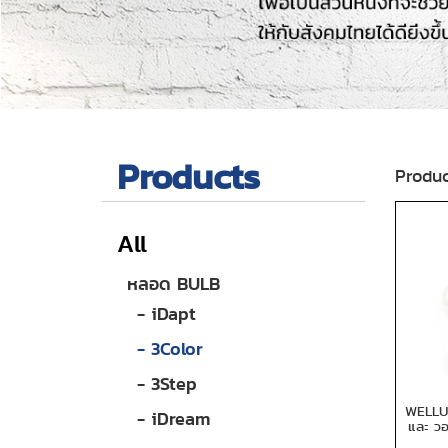
Products
Produc
All
หลอด BULB
- iDapt
- 3Color
- 3Step
WELLUX 
- iDream
และ ว