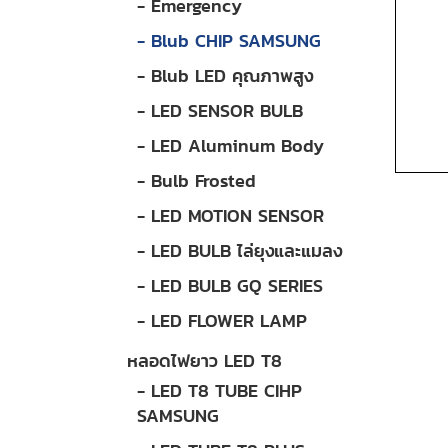
- Emergency
- Blub CHIP SAMSUNG
- Blub LED คุณภาพสูง
- LED SENSOR BULB
- LED Aluminum Body
- Bulb Frosted
- LED MOTION SENSOR
- LED BULB ไล่ยุงและแมลง
- LED BULB GQ SERIES
- LED FLOWER LAMP
หลอดไฟยาว LED T8
- LED T8 TUBE CIHP
SAMSUNG