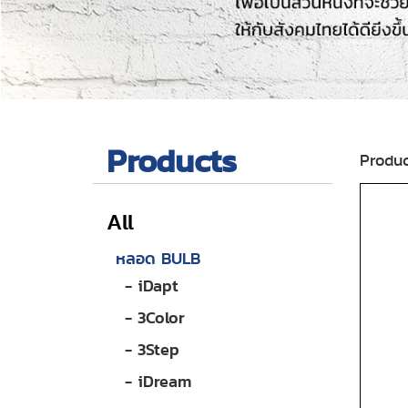
Products
Produc
All
หลอด BULB
- iDapt
- 3Color
- 3Step
- iDream