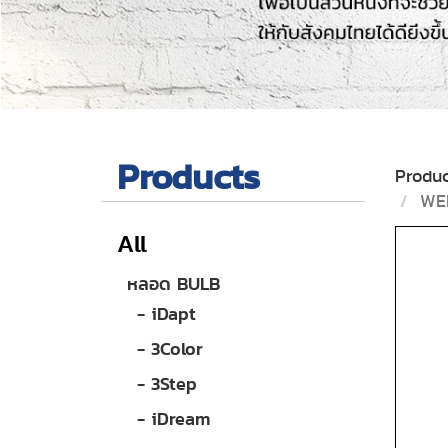
Products
Produc
WE
All
หลอด BULB
- iDapt
- 3Color
- 3Step
- iDream