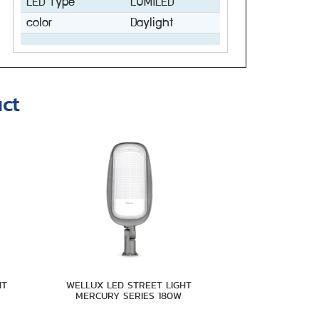
LED Type
LUMILED
color
Daylight
ct
HT
WELLUX LED STREET LIGHT
MERCURY SERIES 180W