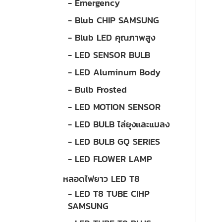
- Emergency
- Blub CHIP SAMSUNG
- Blub LED คุณภาพสูง
- LED SENSOR BULB
- LED Aluminum Body
- Bulb Frosted
- LED MOTION SENSOR
- LED BULB ไล่ยุงและแมลง
- LED BULB GQ SERIES
- LED FLOWER LAMP
หลอดไฟยาว LED T8
- LED T8 TUBE CIHP
SAMSUNG