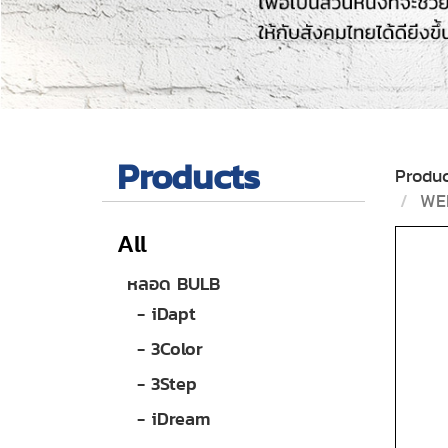
Products
Produc
WE
All
หลอด BULB
- iDapt
- 3Color
- 3Step
- iDream