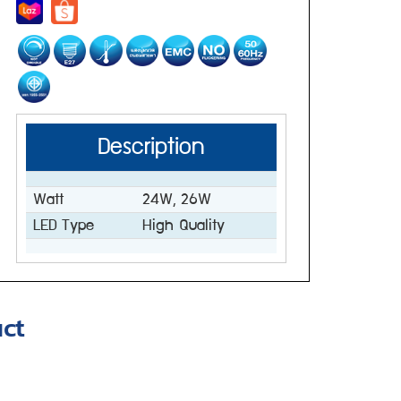
Description
Watt
24W, 26W
LED Type
High Quality
ct