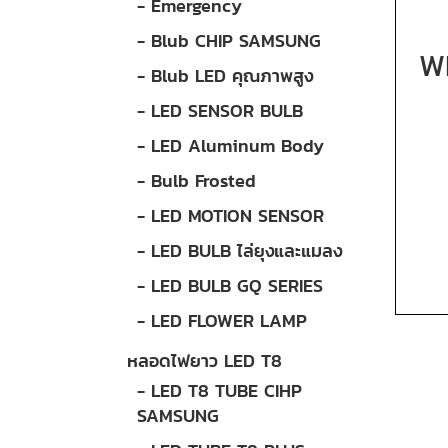
- Emergency
- Blub CHIP SAMSUNG
W
- Blub LED คุณภาพสูง
- LED SENSOR BULB
- LED Aluminum Body
- Bulb Frosted
- LED MOTION SENSOR
- LED BULB ไล่ยุงและแมลง
- LED BULB GQ SERIES
- LED FLOWER LAMP
หลอดไฟยาว LED T8
- LED T8 TUBE CIHP
SAMSUNG