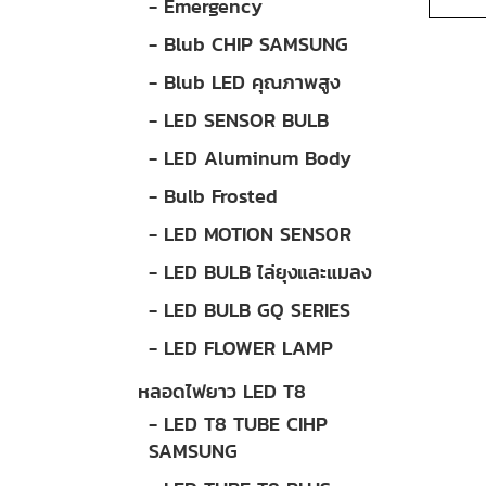
- Emergency
- Blub CHIP SAMSUNG
- Blub LED คุณภาพสูง
- LED SENSOR BULB
- LED Aluminum Body
- Bulb Frosted
- LED MOTION SENSOR
- LED BULB ไล่ยุงและแมลง
- LED BULB GQ SERIES
- LED FLOWER LAMP
หลอดไฟยาว LED T8
- LED T8 TUBE CIHP
SAMSUNG